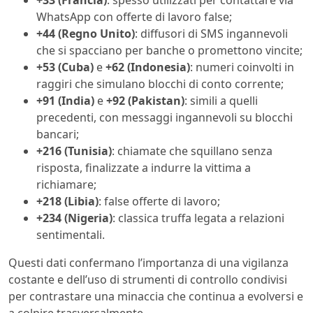
+33 (Francia)
: spesso utilizzati per contattare via
WhatsApp con offerte di lavoro false;
+44 (Regno Unito)
: diffusori di SMS ingannevoli
che si spacciano per banche o promettono vincite;
+53 (Cuba)
e
+62 (Indonesia)
: numeri coinvolti in
raggiri che simulano blocchi di conto corrente;
+91 (India)
e
+92 (Pakistan)
: simili a quelli
precedenti, con messaggi ingannevoli su blocchi
bancari;
+216 (Tunisia)
: chiamate che squillano senza
risposta, finalizzate a indurre la vittima a
richiamare;
+218 (Libia)
: false offerte di lavoro;
+234 (Nigeria)
: classica truffa legata a relazioni
sentimentali.
Questi dati confermano l’importanza di una vigilanza
costante e dell’uso di strumenti di controllo condivisi
per contrastare una minaccia che continua a evolversi e