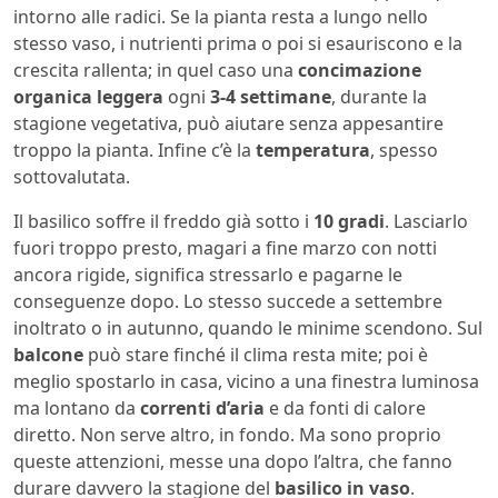
intorno alle radici. Se la pianta resta a lungo nello
stesso vaso, i nutrienti prima o poi si esauriscono e la
crescita rallenta; in quel caso una
concimazione
organica leggera
ogni
3-4 settimane
, durante la
stagione vegetativa, può aiutare senza appesantire
troppo la pianta. Infine c’è la
temperatura
, spesso
sottovalutata.
Il basilico soffre il freddo già sotto i
10 gradi
. Lasciarlo
fuori troppo presto, magari a fine marzo con notti
ancora rigide, significa stressarlo e pagarne le
conseguenze dopo. Lo stesso succede a settembre
inoltrato o in autunno, quando le minime scendono. Sul
balcone
può stare finché il clima resta mite; poi è
meglio spostarlo in casa, vicino a una finestra luminosa
ma lontano da
correnti d’aria
e da fonti di calore
diretto. Non serve altro, in fondo. Ma sono proprio
queste attenzioni, messe una dopo l’altra, che fanno
durare davvero la stagione del
basilico in vaso
.