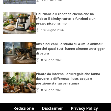
Lidl rilancia il robot da cucina che ha
sfidato il Bimby: tutte le funzioni a un
prezzo piccolissimo
10 Giugno 2026
Ansia nei cani, lo studio su 43 mila animali:
perché quasi tutti hanno almeno un trigger
di paura
8 Giugno 2026
Piante da interno, le 10 regole che fanno
davvero la differenza: luce, acqua e
posizione stanza per stanza
8 Giugno 2026
Redazione
Disclaimer
Privacy Policy