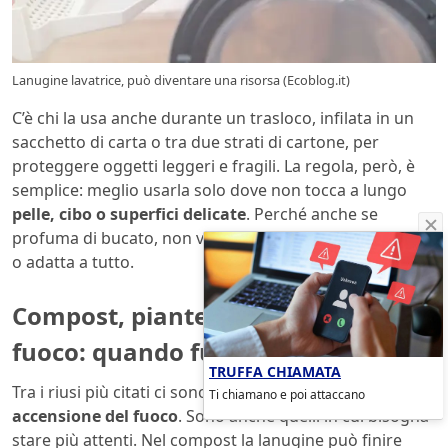
Lanugine lavatrice, può diventare una risorsa (Ecoblog.it)
C’è chi la usa anche durante un trasloco, infilata in un
sacchetto di carta o tra due strati di cartone, per
proteggere oggetti leggeri e fragili. La regola, però, è
semplice: meglio usarla solo dove non tocca a lungo
pelle, cibo o superfici delicate
. Perché anche se
profuma di bucato, non vuol dire che sia davvero pulita
o adatta a tutto.
Compost, piante e accensione del
fuoco: quando funziona davvero
TRUFFA CHIAMATA
Tra i riusi più citati ci sono
compost
,
piante
e
Ti chiamano e poi attaccano
accensione del fuoco
. Sono anche quelli in cui bisogna
stare più attenti. Nel compost la lanugine può finire