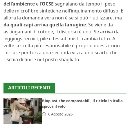
dell’ambiente
e l’
OCSE
segnalano da tempo il peso
delle microfibre sintetiche nell’inquinamento diffuso. E
allora la domanda vera non è se si può riutilizzare, ma
da quali capi arriva quella lanugine
. Se viene da
asciugamani di cotone, il discorso è uno. Se arriva da
leggings tecnici, pile e tessuti misti, cambia tutto. A
volte la scelta più responsabile è proprio questa: non
cercare per forza una seconda vita a uno scarto che
rischia di finire nel posto sbagliato.
ARTICOLI RECENTI
Bioplastiche compostabili, il riciclo in Italia
spicca il volo
6 Agosto 2026