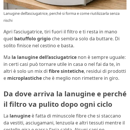
Lanugine dell’asciugatrice, perché si forma e come riutilizzarla senza
rischi
Apri l’asciugatrice, tiri fuori il filtro e ti resta in mano
quel
batuffolo grigio
che sembra solo da buttare. Di
solito finisce nel cestino e basta.
Ma
la lanugine dell’asciugatrice
non è sempre uguale:
in certi casi può tornare utile in casa o nel fai da te, in
altri è solo un mix di
fibre sintetiche
, residui di prodotti
e
microplastiche
che è meglio non rimettere in giro.
Da dove arriva la lanugine e perché
il filtro va pulito dopo ogni ciclo
La
lanugine
è fatta di minuscole fibre che si staccano
da vestiti, asciugamani, lenzuola e altri tessuti mentre il
cestello gira e passa l’aria calda. Alcuni capi ne