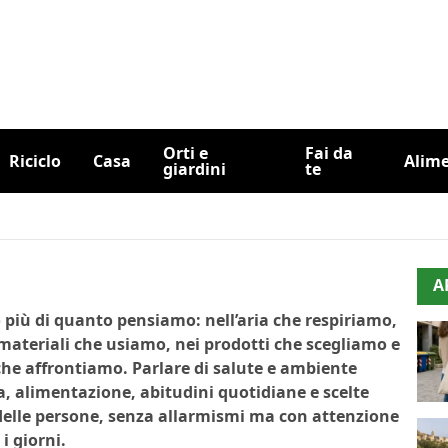
Orti e
Fai da
Riciclo
Casa
Alim
giardini
te
A
 più di quanto pensiamo: nell’aria che respiriamo,
 materiali che usiamo, nei prodotti che scegliamo e
he affrontiamo. Parlare di salute e ambiente
, alimentazione, abitudini quotidiane e scelte
 delle persone, senza allarmismi ma con attenzione
i giorni.