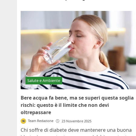
Salute e Ambiente
Bere acqua fa bene, ma se superi questa soglia
rischi: questo è il limite che non devi
oltrepassare
Team Redazione
23 Novembre 2025
Chi soffre di diabete deve mantenere una buona