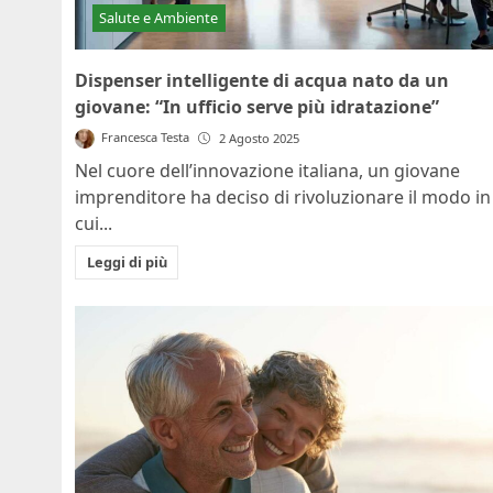
Salute e Ambiente
Dispenser intelligente di acqua nato da un
giovane: “In ufficio serve più idratazione”
Francesca Testa
2 Agosto 2025
Nel cuore dell’innovazione italiana, un giovane
imprenditore ha deciso di rivoluzionare il modo in
cui...
Leggi di più