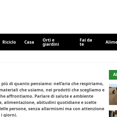
Orti e
Fai da
Riciclo
Casa
Alim
giardini
te
A
 più di quanto pensiamo: nell’aria che respiriamo,
 materiali che usiamo, nei prodotti che scegliamo e
he affrontiamo. Parlare di salute e ambiente
, alimentazione, abitudini quotidiane e scelte
 delle persone, senza allarmismi ma con attenzione
i giorni.