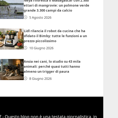
Neya riforesta il Madagascar con 2.500
ettari di mangrovie: un polmone verde
grande 3.300 campi da calcio
5 Agosto 2026
Lidl rilancia il robot da cucina che ha
sfidato il Bimby: tutte le funzioni a un
prezzo piccolissimo
10 Giugno 2026
Ansia nei cani, lo studio su 43 mila
animali: perché quasi tutti hanno
almeno un trigger di paura
8 Giugno 2026
 - Questo blog non è una testata giornalistica, in