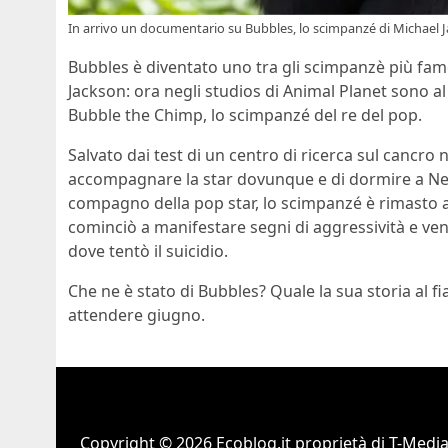
In arrivo un documentario su Bubbles, lo scimpanzé di Michael J
Bubbles è diventato uno tra gli scimpanzè più fam
Jackson: ora negli studios di Animal Planet sono a
Bubble the Chimp, lo scimpanzé del re del pop.
Salvato dai test di un centro di ricerca sul cancro n
accompagnare la star dovunque e di dormire a Never
compagno della pop star, lo scimpanzé è rimasto 
cominciò a manifestare segni di aggressività e ve
dove tentò il suicidio.
Che ne è stato di Bubbles? Quale la sua storia al f
attendere giugno.
Copyright © 2026 Ecoblog.it proprietà di T-Mediah