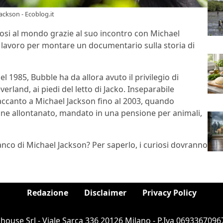
ackson - Ecoblog.it
osi al mondo grazie al suo incontro con Michael
l lavoro per montare un documentario sulla storia di
el 1985, Bubble ha da allora avuto il privilegio di
land, ai piedi del letto di Jacko. Inseparabile
accanto a Michael Jackson fino al 2003, quando
nne allontanato, mandato in una pensione per animali,
ianco di Michael Jackson? Per saperlo, i curiosi dovranno
Redazione
Disclaimer
Privacy Policy
ouse Srl - Viale Sarca 336 20126 Milano - P.Iva 06933670967