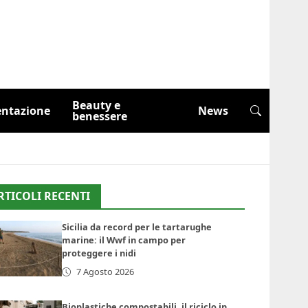
Beauty e
entazione
News
benessere
RTICOLI RECENTI
Sicilia da record per le tartarughe
marine: il Wwf in campo per
proteggere i nidi
7 Agosto 2026
Bioplastiche compostabili, il riciclo in