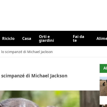
Orti e
Fai da
Riciclo
Casa
Alim
giardini
te
 lo scimpanzé di Michael Jackson
A
o scimpanzé di Michael Jackson