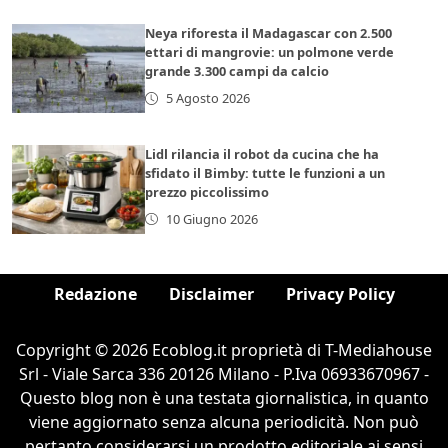
Neya riforesta il Madagascar con 2.500
ettari di mangrovie: un polmone verde
grande 3.300 campi da calcio
5 Agosto 2026
Lidl rilancia il robot da cucina che ha
sfidato il Bimby: tutte le funzioni a un
prezzo piccolissimo
10 Giugno 2026
Redazione
Disclaimer
Privacy Policy
Copyright © 2026 Ecoblog.it proprietà di T-Mediahouse
Srl - Viale Sarca 336 20126 Milano - P.Iva 06933670967 -
Questo blog non è una testata giornalistica, in quanto
viene aggiornato senza alcuna periodicità. Non può
pertanto considerarsi un prodotto editoriale ai sensi