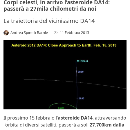
Corpi celesti, in arrivo l’asteroide DA14:
passerà a 27mila chilometri da noi
La traiettoria del vicinissimo DA14
Andrea Spinelli Barrile
-
11 Febbraio 2013
Il prossimo 15 febbraio l’
asteroide DA14
, attraversando
l’orbita di diversi satelliti, passerà a soli
27.700km dalla