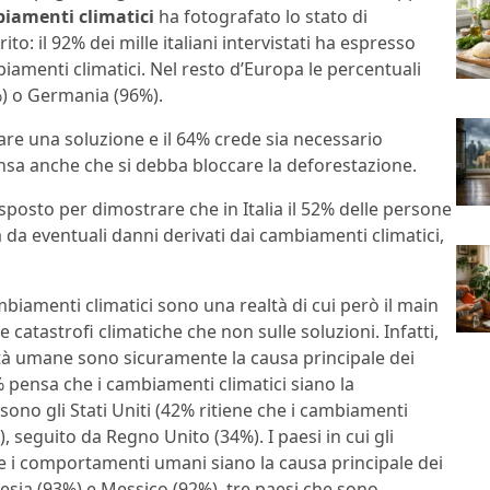
iamenti climatici
ha fotografato lo stato di
to: il 92% dei mille italiani intervistati ha espresso
amenti climatici. Nel resto d’Europa le percentuali
%) o Germania (96%).
vare una soluzione e il 64% crede sia necessario
ensa anche che si debba bloccare la deforestazione.
sposto per dimostrare che in Italia il 52% delle persone
 da eventuali danni derivati dai cambiamenti climatici,
mbiamenti climatici sono una realtà di cui però il main
atastrofi climatiche che non sulle soluzioni. Infatti,
tività umane sono sicuramente la causa principale dei
% pensa che i cambiamenti climatici siano la
i sono gli Stati Uniti (42% ritiene che i cambiamenti
), seguito da Regno Unito (34%). I paesi in cui gli
che i comportamenti umani siano la causa principale dei
sia (93%) e Messico (92%), tre paesi che sono