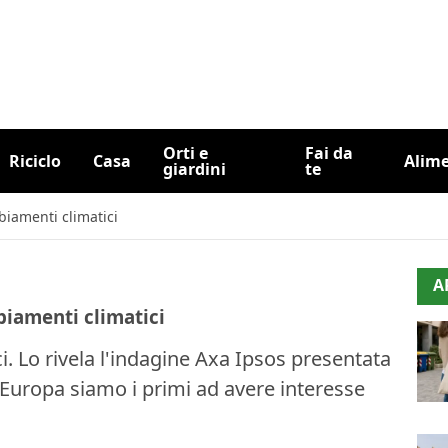
Orti e
Fai da
Riciclo
Casa
Alim
giardini
te
biamenti climatici
A
biamenti climatici
i. Lo rivela l'indagine Axa Ipsos presentata
n Europa siamo i primi ad avere interesse