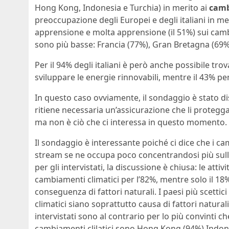
Hong Kong, Indonesia e Turchia) in merito ai
camb
preoccupazione degli Europei e degli italiani in meri
apprensione e molta apprensione (il 51%) sui cambi
sono più basse: Francia (77%), Gran Bretagna (69
Per il 94% degli italiani è però anche possibile tro
sviluppare le energie rinnovabili, mentre il 43% p
In questo caso ovviamente, il sondaggio è stato di
ritiene necessaria un’assicurazione che li protegga
ma non è ciò che ci interessa in questo momento.
Il sondaggio è interessante poiché ci dice che i ca
stream se ne occupa poco concentrandosi più sulle c
per gli intervistati, la discussione è chiusa: le at
cambiamenti climatici per l’82%, mentre solo il 18
conseguenza di fattori naturali. I paesi più scettic
climatici siano soprattutto causa di fattori naturali
intervistati sono al contrario per lo più convinti 
cambiamenti clilatici sono Hong Kong (94%),Indone