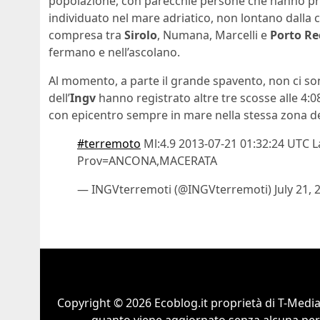
popolazione, con parecchie persone che hanno pref
individuato nel mare adriatico, non lontano dalla 
compresa tra
Sirolo
, Numana, Marcelli e
Porto Re
fermano e nell’ascolano.
Al momento, a parte il grande spavento, non ci son
dell’
Ingv
hanno registrato altre tre scosse alle 4:08
con epicentro sempre in mare nella stessa zona d
#terremoto
Ml:4.9 2013-07-21 01:32:24 UTC 
Prov=ANCONA,MACERATA
— INGVterremoti (@INGVterremoti) July 21, 
Copyright © 2026 Ecoblog.it proprietà di T-Mediah
quanto viene aggiornato senza alcuna perio