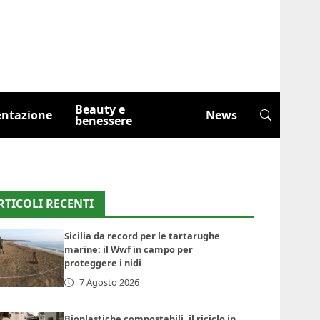
Beauty e
entazione
News
benessere
RTICOLI RECENTI
Sicilia da record per le tartarughe
marine: il Wwf in campo per
proteggere i nidi
7 Agosto 2026
Bioplastiche compostabili, il riciclo in