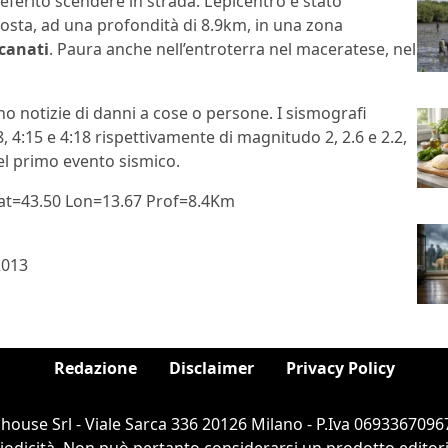
erito scendere in strada. L’epicentro è stato
costa, ad una profondità di 8.9km, in una zona
canati
. Paura anche nell’entroterra nel maceratese, nel
o notizie di danni a cose o persone. I sismografi
, 4:15 e 4:18 rispettivamente di magnitudo 2, 2.6 e 2.2,
el primo evento sismico.
Lat=43.50 Lon=13.67 Prof=8.4Km
2013
Redazione
Disclaimer
Privacy Policy
ouse Srl - Viale Sarca 336 20126 Milano - P.Iva 06933670967
dicità. Non può pertanto considerarsi un prodotto editorial