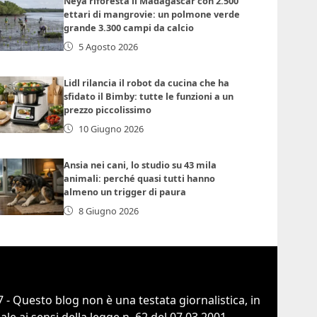
Neya riforesta il Madagascar con 2.500
ettari di mangrovie: un polmone verde
grande 3.300 campi da calcio
5 Agosto 2026
Lidl rilancia il robot da cucina che ha
sfidato il Bimby: tutte le funzioni a un
prezzo piccolissimo
10 Giugno 2026
Ansia nei cani, lo studio su 43 mila
animali: perché quasi tutti hanno
almeno un trigger di paura
8 Giugno 2026
 - Questo blog non è una testata giornalistica, in
e ai sensi della legge n. 62 del 07.03.2001