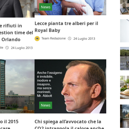
News
Lecce pianta tre alberi per il
 rifiuti in
Royal Baby
estion time del
Team Redazione
a Orlando
24 Luglio 2013
ile
24 Luglio 2013
News
 il 2015
Chi spiega all’avvocato che la
icare
CO2 intrappola il calore anche