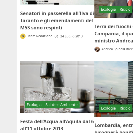
Ecologia
Riciclo
Senatori in passerella all’Ilva di
Taranto e gli emendamenti del
Terra dei fuochi e
M5S sono respinti
Campania, il qu
Team Redazione
24 Luglio 2013
ministro Andre
Andrea Spinelli Barr
Ecologia
Salute e Ambiente
Ecologia
Riciclo
Festa dell’Acqua all’Aquila dal 6
Lombardia, entro
all’11 ottobre 2013
bisognerà bonif