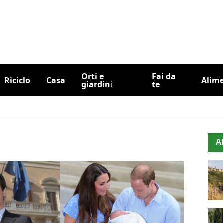
Orti e
Fai da
Riciclo
Casa
Alim
giardini
te
A