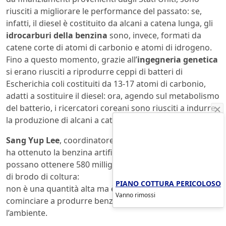
riusciti a migliorare le performance del passato: se,
infatti, il diesel è costituito da alcani a catena lunga, gli
idrocarburi della benzina
sono, invece, formati da
catene corte di atomi di carbonio e atomi di idrogeno.
Fino a questo momento, grazie all’
ingegneria genetica
si erano riusciti a riprodurre ceppi di batteri di
Escherichia coli costituiti da 13-17 atomi di carbonio,
adatti a sostituire il diesel: ora, agendo sul metabolismo
del batterio, i ricercatori coreani sono riusciti a indurre
la produzione di alcani a catena corta.
Sang Yup Lee
, coordinatore del gruppo di lavoro che
ha ottenuto la benzina artificiale, spiega come si
possano ottenere 580 milligrammi di benzina ogni litro
di brodo di coltura:
PIANO COTTURA PERICOLOSO
non è una quantità alta ma è un buon inizio per
Vanno rimossi
cominciare a produrre benzina in modo sostenibile per
l’ambiente.