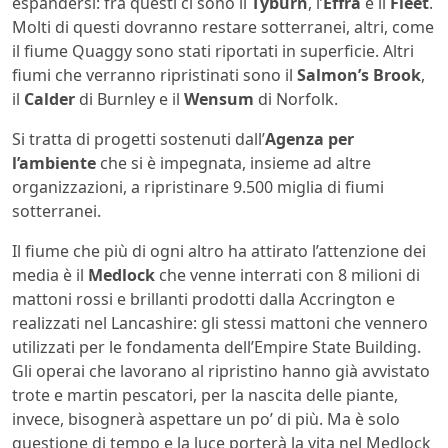
espandersi: fra questi ci sono il
Tyburn
, l’
Effra
e il
Fleet
.
Molti di questi dovranno restare sotterranei, altri, come
il fiume Quaggy sono stati riportati in superficie. Altri
fiumi che verranno ripristinati sono il
Salmon’s Brook
,
il
Calder
di Burnley e il
Wensum
di Norfolk.
Si tratta di progetti sostenuti dall’
Agenza per
l’ambiente
che si è impegnata, insieme ad altre
organizzazioni, a ripristinare 9.500 miglia di fiumi
sotterranei.
Il fiume che più di ogni altro ha attirato l’attenzione dei
media è il
Medlock
che venne interrati con 8 milioni di
mattoni rossi e brillanti prodotti dalla Accrington e
realizzati nel Lancashire: gli stessi mattoni che vennero
utilizzati per le fondamenta dell’Empire State Building.
Gli operai che lavorano al ripristino hanno già avvistato
trote e martin pescatori, per la nascita delle piante,
invece, bisognerà aspettare un po’ di più. Ma è solo
questione di tempo e la luce porterà la vita nel Medlock