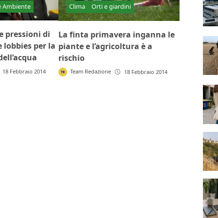
e Ambiente
Clima
Orti e giardini
e pressioni di
La finta primavera inganna le
 lobbies per la
piante e l’agricoltura è a
dell’acqua
rischio
Team Redazione
18 Febbraio 2014
18 Febbraio 2014