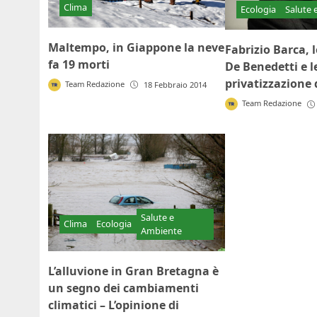
Clima
Ecologia
Salute 
Maltempo, in Giappone la neve
Fabrizio Barca, l
fa 19 morti
De Benedetti e le
privatizzazione 
Team Redazione
18 Febbraio 2014
Team Redazione
Salute e
Clima
Ecologia
Ambiente
L’alluvione in Gran Bretagna è
un segno dei cambiamenti
climatici – L’opinione di