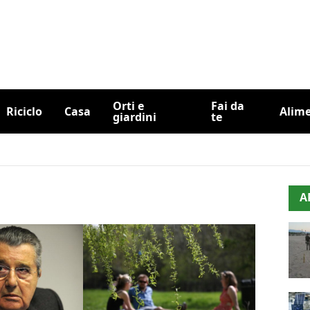
Orti e
Fai da
Riciclo
Casa
Alim
giardini
te
A