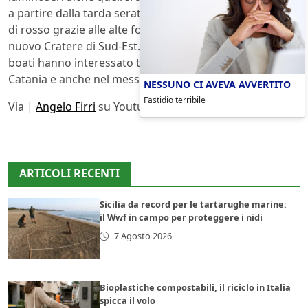
a partire dalla tarda serata precedente, il cielo si è tinto
di rosso grazie alle alte fontane di lava emesse dal
nuovo Cratere di Sud-Est. Contemporaneamente forti
boati hanno interessato tutto il catanese, udibili sino a
Catania e anche nel messinese.
NESSUNO CI AVEVA AVVERTITO
Fastidio terribile
Via |
Angelo Firri
su Youtube
ARTICOLI RECENTI
Sicilia da record per le tartarughe marine:
il Wwf in campo per proteggere i nidi
7 Agosto 2026
Bioplastiche compostabili, il riciclo in Italia
spicca il volo