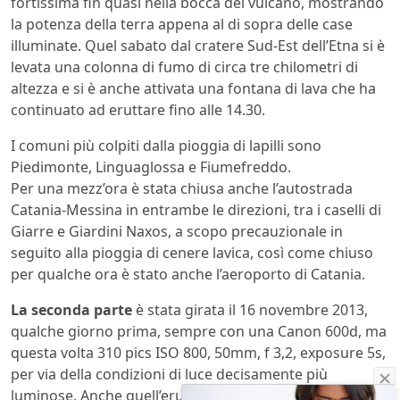
fortissima fin quasi nella bocca del vulcano, mostrando
la potenza della terra appena al di sopra delle case
illuminate. Quel sabato dal cratere Sud-Est dell’Etna si è
levata una colonna di fumo di circa tre chilometri di
altezza e si è anche attivata una fontana di lava che ha
continuato ad eruttare fino alle 14.30.
I comuni più colpiti dalla pioggia di lapilli sono
Piedimonte, Linguaglossa e Fiumefreddo.
Per una mezz’ora è stata chiusa anche l’autostrada
Catania-Messina in entrambe le direzioni, tra i caselli di
Giarre e Giardini Naxos, a scopo precauzionale in
seguito alla pioggia di cenere lavica, così come chiuso
per qualche ora è stato anche l’aeroporto di Catania.
La seconda parte
è stata girata il 16 novembre 2013,
qualche giorno prima, sempre con una Canon 600d, ma
questa volta 310 pics ISO 800, 50mm, f 3,2, exposure 5s,
per via della condizioni di luce decisamente più
luminose. Anche quell’eruzione fu spettacolare quando,