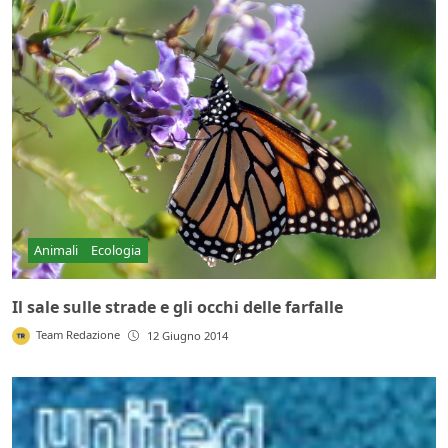
Animali
Ecologia
Il sale sulle strade e gli occhi delle farfalle
Team Redazione
12 Giugno 2014