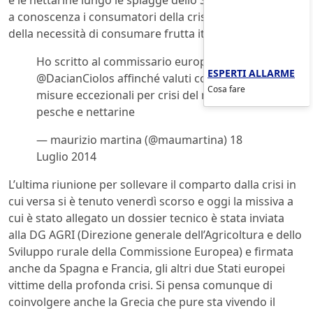
a conoscenza i consumatori della crisi del comparto e
della necessità di consumare frutta italiana.
Ho scritto al commissario europeo
ESPERTI ALLARME
@DacianCiolos affinché valuti con urgenza
Cosa fare
misure eccezionali per crisi del mercato di
pesche e nettarine
— maurizio martina (@maumartina) 18
Luglio 2014
L’ultima riunione per sollevare il comparto dalla crisi in
cui versa si è tenuto venerdì scorso e oggi la missiva a
cui è stato allegato un dossier tecnico è stata inviata
alla DG AGRI (Direzione generale dell’Agricoltura e dello
Sviluppo rurale della Commissione Europea) e firmata
anche da Spagna e Francia, gli altri due Stati europei
vittime della profonda crisi. Si pensa comunque di
coinvolgere anche la Grecia che pure sta vivendo il