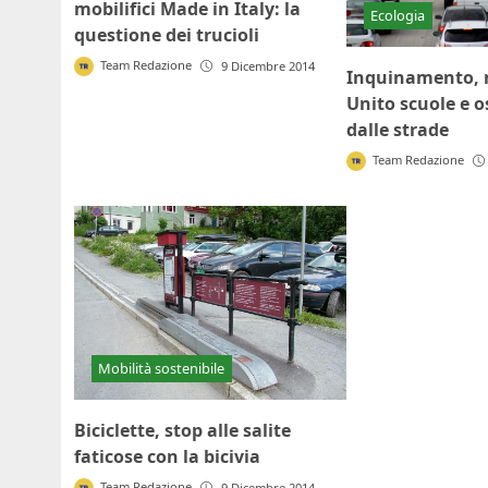
mobilifici Made in Italy: la
Ecologia
questione dei trucioli
Team Redazione
9 Dicembre 2014
Inquinamento, 
Unito scuole e o
dalle strade
Team Redazione
Mobilità sostenibile
Biciclette, stop alle salite
faticose con la bicivia
Team Redazione
9 Dicembre 2014