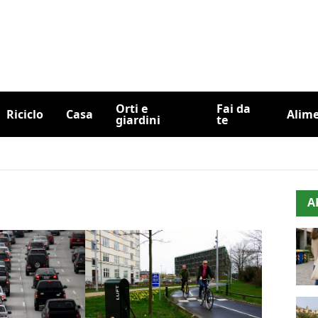
Orti e
Fai da
Riciclo
Casa
Alim
giardini
te
A