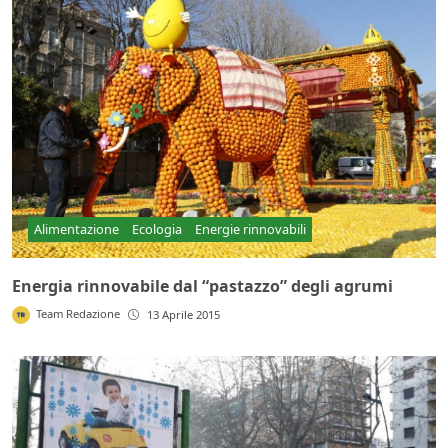
Alimentazione
Ecologia
Energie rinnovabili
Energia rinnovabile dal “pastazzo” degli agrumi
Team Redazione
13 Aprile 2015