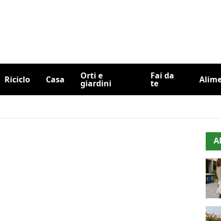
Orti e
Fai da
Riciclo
Casa
Alim
giardini
te
A