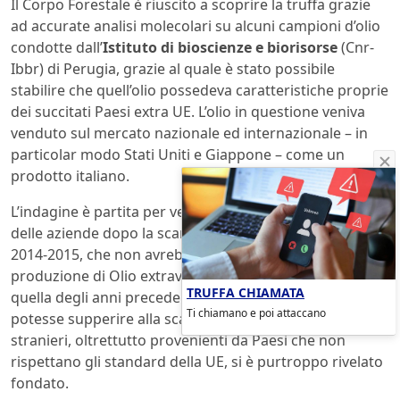
Il Corpo Forestale è riuscito a scoprire la truffa grazie
ad accurate analisi molecolari su alcuni campioni d’olio
condotte dall’
Istituto di bioscienze e biorisorse
(Cnr-
Ibbr) di Perugia, grazie al quale è stato possibile
stabilire che quell’olio possedeva caratteristiche proprie
dei succitati Paesi extra UE. L’olio in questione veniva
venduto sul mercato nazionale ed internazionale – in
particolar modo Stati Uniti e Giappone – come un
prodotto italiano.
L’indagine è partita per verificare il comportamento
delle aziende dopo la scarsissima raccolta olivicola del
2014-2015, che non avrebbe certamente consentito una
produzione di Olio extravergine d’Oliva paragonabile a
TRUFFA CHIAMATA
quella degli anni precedenti. Il sospetto che qualcuno
Ti chiamano e poi attaccano
potesse supperire alla scarsa raccolta miscelando olii
stranieri, oltrettutto provenienti da Paesi che non
rispettano gli standard della UE, si è purtroppo rivelato
fondato.