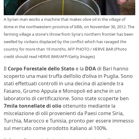
A Syrian man works a machine that makes olive oil in the village of
Atme in the northwestern province of Idlib, on November 30, 2012. The
farming village a stone's throw from Syria's northern frontier has been
swelled by civilians displaced by the conflict which has ravaged the
country for more than 19 months. AFP PHOTO / HERVE BAR (Photo
credit should read HERVE BAR/AFP/Getty Images)
Il
Corpo Forestale dello Stato
e la
DDA
di Bari hanno
scoperto una maxi truffa dell’olio d’oliva in Puglia. Sono
stati effettuati controlli in una decina di aziende tra
Fasano, Grumo Appula e Monopoli ed anche in un
laboratorio di certificazione. Sono state scoperte ben
7mila tonnellate di olio
ottenunto mediante la
miscelazione di olii provenienti da Paesi come Siria,
Turchia, Marocco e Tunisia, pronto per essere immesso
sul mercato come prodotto italiano al 100%.