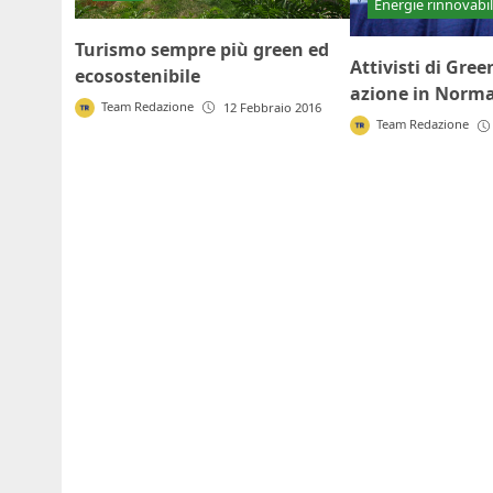
Energie rinnovabil
Turismo sempre più green ed
Attivisti di Gre
ecosostenibile
azione in Norm
Team Redazione
12 Febbraio 2016
Team Redazione