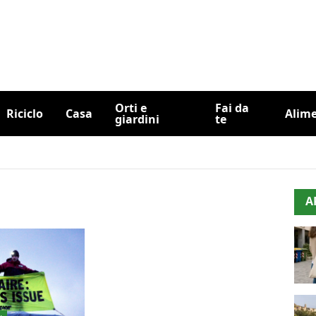
Orti e
Fai da
Riciclo
Casa
Alim
giardini
te
A