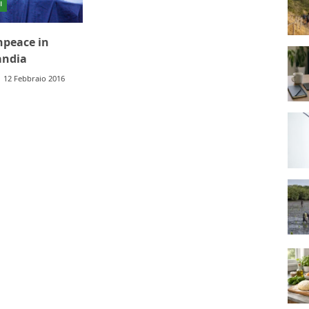
i
enpeace in
andia
12 Febbraio 2016