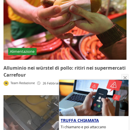
Alimentazione
Alluminio nei würstel di pollo: ritiri nei supermercati
Carrefour
Team Redazione
26 Febbraio 2016
TRUFFA CHIAMATA
Ti chiamano e poi attaccano