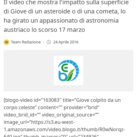
Il video che mostra l'impatto sulla superficie
di Giove di un asteroide o di una cometa, lo
ha girato un appassionato di astronomia
austriaco lo scorso 17 marzo
Team Redazione
-
24 Aprile 2016
[blogo-video id=”163083″ title=”Giove colpito da un
corpo celeste” content=”” provider=”brid”
video_brid_id=”” video_original_source=””
image_url=”https://s3.eu-west-
1.amazonaws.com/video.blogo.it/thumb/R0wNorqz-
640.jpg” thumb_maxres=”0″ url=”234926″