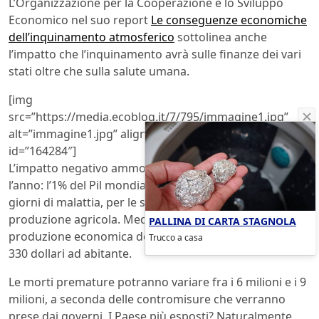
L’Organizzazione per la Cooperazione e lo Sviluppo
Economico nel suo report
Le conseguenze economiche
dell’inquinamento atmosferico
sottolinea anche
l’impatto che l’inquinamento avrà sulle finanze dei vari
stati oltre che sulla salute umana.
[img
src=”https://media.ecoblog.it/7/795/immagine1.jpg”
alt=”immagine1.jpg” align=”center” size=”large”
id=”164284″]
L’impatto negativo ammonterà a 2600 miliardi di dollari
l’anno: l’1% del Pil mondiale se ne andrà in fumo per i
giorni di malattia, per le spese sanitarie e per la ridotta
produzione agricola. Mediamente la riduzione della
PALLINA DI CARTA STAGNOLA
produzione economica dovuta all’inquinamento sarà di
Trucco a casa
330 dollari ad abitante.
Le morti premature potranno variare fra i 6 milioni e i 9
milioni, a seconda delle contromisure che verranno
prese dai governi. I Paese più esposti? Naturalmente