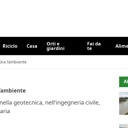
Orti e
Fai da
Riciclo
Casa
Alim
giardini
te
tora l’ambiente
A
l’ambiente
nella geotecnica, nell’ingegneria civile,
aria