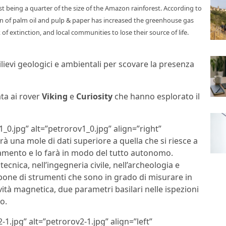
st being a quarter of the size of the Amazon rainforest. According to
on of palm oil and pulp & paper has increased the greenhouse gas
f extinction, and local communities to lose their source of life.
rilievi geologici e ambientali per scovare la presenza
ata ai rover
Viking
e
Curiosity
che hanno esplorato il
_0.jpg” alt=”petrorov1_0.jpg” align=”right”
à una mole di dati superiore a quella che si riesce a
evamento e lo farà in modo del tutto autonomo.
tecnica, nell’ingegneria civile, nell’archeologia e
spone di strumenti che sono in grado di misurare in
vità magnetica, due parametri basilari nelle ispezioni
o.
1.jpg” alt=”petrorov2-1.jpg” align=”left”