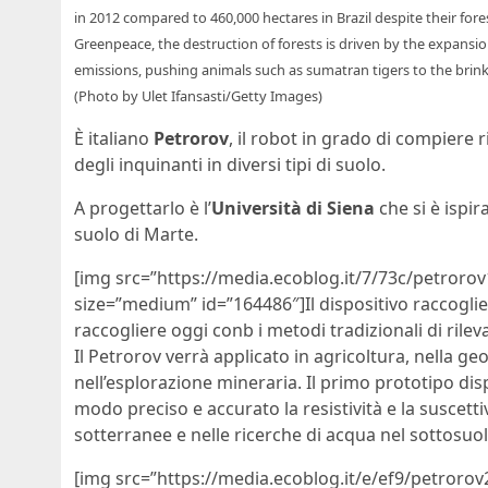
in 2012 compared to 460,000 hectares in Brazil despite their fore
Greenpeace, the destruction of forests is driven by the expansi
emissions, pushing animals such as sumatran tigers to the brink o
(Photo by Ulet Ifansasti/Getty Images)
È italiano
Petrorov
, il robot in grado di compiere 
degli inquinanti in diversi tipi di suolo.
A progettarlo è l’
Università di Siena
che si è ispir
suolo di Marte.
[img src=”https://media.ecoblog.it/7/73c/petrorov1
size=”medium” id=”164486″]Il dispositivo raccoglier
raccogliere oggi conb i metodi tradizionali di ril
Il Petrorov verrà applicato in agricoltura, nella geo
nell’esplorazione mineraria. Il primo prototipo di
modo preciso e accurato la resistività e la suscetti
sotterranee e nelle ricerche di acqua nel sottosuol
[img src=”https://media.ecoblog.it/e/ef9/petrorov2-