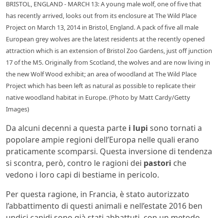
BRISTOL, ENGLAND - MARCH 13: A young male wolf, one of five that
has recently arrived, looks out from its enclosure at The Wild Place
Project on March 13, 2014 in Bristol, England. A pack of five all male
European grey wolves are the latest residents at the recently opened
attraction which is an extension of Bristol Zoo Gardens, just off junction
17 of the M5. Originally from Scotland, the wolves and are now living in
the new Wolf Wood exhibit; an area of woodland at The Wild Place
Project which has been left as natural as possible to replicate their
native woodland habitat in Europe. (Photo by Matt Cardy/Getty
Images)
Da alcuni decenni a questa parte
i lupi
sono tornati a
popolare ampie regioni dell’Europa nelle quali erano
praticamente scomparsi. Questa inversione di tendenza
si scontra, però, contro le ragioni dei
pastori
che
vedono i loro capi di bestiame in pericolo.
Per questa ragione, in Francia, è stato autorizzato
l’abbattimento di questi animali e nell’estate 2016 ben
undici canidi sono già stati abbattuti, con un metodo