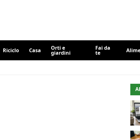
Orti e
Fai da
Riciclo
Casa
Alim
giardini
te
A