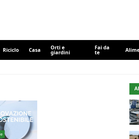
Orti e
Fai da
Riciclo
Casa
Alim
giardini
te
A
le