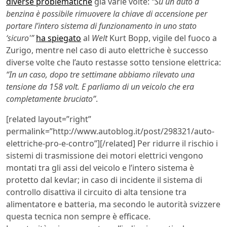
diverse problematiche
già varie volte:
“Su un auto a
benzina è possibile rimuovere la chiave di accensione per
portare l’intero sistema di funzionamento in uno stato
‘sicuro'”
ha spiegato
al
Welt
Kurt Bopp, vigile del fuoco a
Zurigo, mentre nel caso di auto elettriche è successo
diverse volte che l’auto restasse sotto tensione elettrica:
“In un caso, dopo tre settimane abbiamo rilevato una
tensione da 158 volt. E parliamo di un veicolo che era
completamente bruciato”
.
[related layout=”right”
permalink=”http://www.autoblog.it/post/298321/auto-
elettriche-pro-e-contro”][/related] Per ridurre il rischio i
sistemi di trasmissione dei motori elettrici vengono
montati tra gli assi del veicolo e l’intero sistema è
protetto dal kevlar; in caso di incidente il sistema di
controllo disattiva il circuito di alta tensione tra
alimentatore e batteria, ma secondo le autorità svizzere
questa tecnica non sempre è efficace.