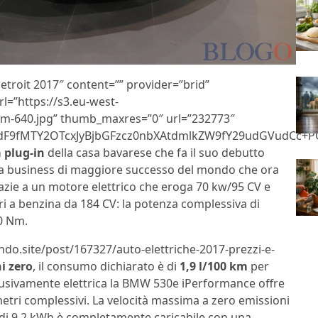
etroit 2017″ content=”” provider=”brid”
l=”https://s3.eu-west-
m-640.jpg” thumb_maxres=”0″ url=”232773″
F9fMTY2OTcxJyBjbGFzcz0nbXAtdmlkZW9fY29udGVudCc+PG
a plug-in
della casa bavarese che fa il suo debutto
lina business di maggiore successo del mondo che ora
razie a un motore elettrico che eroga 70 kw/95 CV e
ri a benzina da 184 CV: la potenza complessiva di
0 Nm.
lndo.site/post/167327/auto-elettriche-2017-prezzi-e-
i zero
, il consumo dichiarato è di
1,9 l/100 km
per
lusivamente elettrica la BMW 530e iPerformance offre
etri complessivi. La velocità massima a zero emissioni
tio di 9,2 kWh è completamente caricabile con una