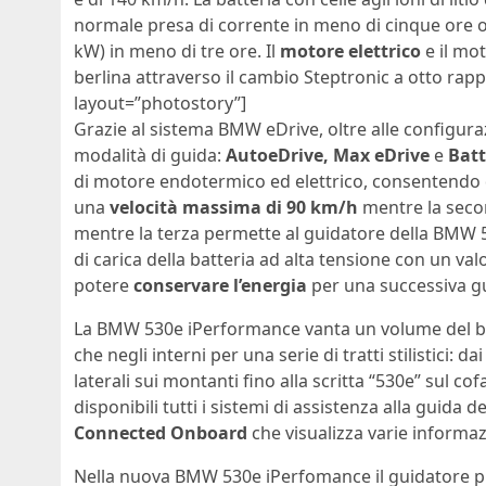
normale presa di corrente in meno di cinque ore 
kW) in meno di tre ore. Il
motore elettrico
e il mo
berlina attraverso il cambio Steptronic a otto rappo
layout=”photostory”]
Grazie al sistema BMW eDrive, oltre alle configura
modalità di guida:
AutoeDrive, Max eDrive
e
Batt
di motore endotermico ed elettrico, consentendo d
una
velocità massima di 90 km/h
mentre la secon
mentre la terza permette al guidatore della BMW 
di carica della batteria ad alta tensione con un valo
potere
conservare l’energia
per una successiva g
La BMW 530e iPerformance vanta un volume del bagagl
che negli interni per una serie di tratti stilistici: 
laterali sui montanti fino alla scritta “530e” sul co
disponibili tutti i sistemi di assistenza alla guida d
Connected Onboard
che visualizza varie informaz
Nella nuova BMW 530e iPerfomance il guidatore p