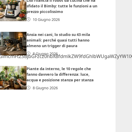
Lidl rilancia il robot da cucina che ha
sfidato il Bimby: tutte le funzioni a un
prezzo piccolissimo
10 Giugno 2026
Ansia nei cani, lo studio su 43 mila
animali: perché quasi tutti hanno
almeno un trigger di paura
8 Giugno 2026
lmcmFtZSBjbGFzcz0nbXBfdmlkZW9fdGhlbWUgaWZyYW1lX1
Piante da interno, le 10 regole che
fanno davvero la differenza: luce,
acqua e posizione stanza per stanza
8 Giugno 2026