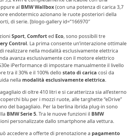
oppure al
BMW Wallbox
(con una potenza di carica 3,7
tore endotermico azionano le ruote posteriori della
rti, di serie. [blogo-gallery id=”166970″
zioni
Sport
,
Comfort
ed
Eco
, sono possibili tre
ery Control
. La prima consente un’interazione ottimale
i realizzare nella modalità esclusivamente elettrica
da avanza esclusivamente con il motore elettrico
530e iPerformance di
impostare manualmente il livello
re tra il 30% e il 100% dello
stato di carica
così da
uida nella
modalità esclusivamente elettrica
.
iaio di oltre 410 litri e si caratterizza sia all’esterno
dai coperchi blu per i mozzi ruote, alle targhette “eDrive”
fano del bagagliaio. Per la berlina ibrida plug-in sono
ella
BMW Serie 5
. Tra le nuove funzioni il
BMW
ioni personalizzate dallo smartphone alla vettura.
uò accedere a offerte di prenotazione a
pagamento