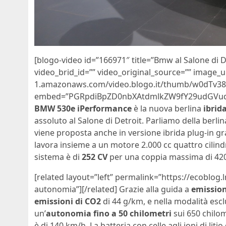
[blogo-video id=”166971″ title=”Bmw al Salone di D
video_brid_id=”” video_original_source=”” image_ur
1.amazonaws.com/video.blogo.it/thumb/w0dTv38
embed=”PGRpdiBpZD0nbXAtdmlkZW9fY29udGVud
BMW 530e iPerformance
è la nuova berlina
ibrid
assoluto al Salone di Detroit. Parliamo della ber
viene proposta anche in versione ibrida plug-in g
lavora insieme a un motore 2.000 cc quattro cilind
sistema è di
252 CV
per una coppia massima di 42
[related layout=”left” permalink=”https://ecoblog.
autonomia”][/related] Grazie alla guida a
emission
emissioni di CO2
di 44 g/km, e nella modalità esc
un’
autonomia fino a 50 chilometri
sui 650 chilom
è di 140 km/h. La batteria con celle agli ioni di li