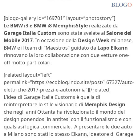
[blogo-gallery id=”169701″ layout=”photostory”]
Le
BMW i3 e BMW i8
MemphisStyle
realizzate da
Garage Italia Custom
sono state svelate al
Salone del
Mobile 2017
. In occasione della
Design Week
milanese,
BMW e il team di “Maestros” guidato da
Lapo Elkann
rinnovano la loro collaborazione con due vetture one-
off molto particolari.
[related layout=”left”
permalink=”https://ecoblog.lndo.site/post/167327/auto-
elettriche-2017-prezzi-e-autonomia”][/related]
L’idea di Garage Italia Customs è quella di
reinterpretare lo stile visionario di
Memphis Design
che negli anni Ottanta ha rivoluzionato il mondo del
design ponendosi in antitesi con il funzionalismo e con
qualsiasi logica commerciale. A presentare le due auto
a Milano sono stati lo stesso Elkann, ideatore di Garage