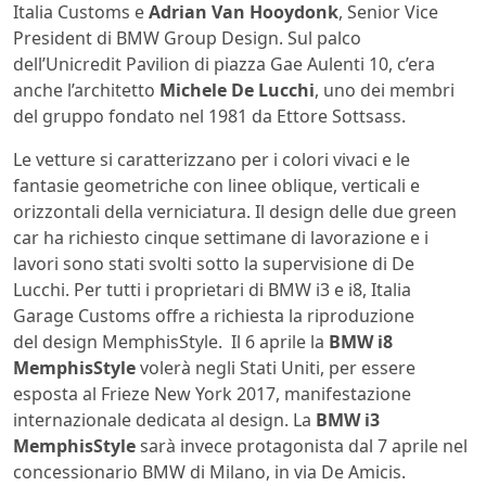
Italia Customs e
Adrian Van Hooydonk
, Senior Vice
President di BMW Group Design. Sul palco
dell’Unicredit Pavilion di piazza Gae Aulenti 10, c’era
anche l’architetto
Michele De Lucchi
, uno dei membri
del gruppo fondato nel 1981 da Ettore Sottsass.
Le vetture si caratterizzano per i colori vivaci e le
fantasie geometriche con linee oblique, verticali e
orizzontali della verniciatura. Il design delle due green
car ha richiesto cinque settimane di lavorazione e i
lavori sono stati svolti sotto la supervisione di De
Lucchi. Per tutti i proprietari di BMW i3 e i8, Italia
Garage Customs offre a richiesta la riproduzione
del design MemphisStyle. Il 6 aprile la
BMW i8
MemphisStyle
volerà negli Stati Uniti, per essere
esposta al Frieze New York 2017, manifestazione
internazionale dedicata al design. La
BMW i3
MemphisStyle
sarà invece protagonista dal 7 aprile nel
concessionario BMW di Milano, in via De Amicis.