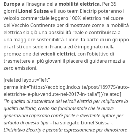
Europa
all’insegna della
mobilità elettrica
. Per 35
giorni
Lionel Suissa
e il suo team Electrip poteranno il
veicolo commerciale leggero 100% elettrico nel cuore
del Vecchio Continente per dimostrare come la mobilità
elettrica sia già una possibilità reale e contribuisca a
una maggiore sostenibilità. Lionel fa parte di un gruppo
di artisti con sede in Francia ed è impegnato nella
promozione dei
veicoli elettrici
, con l’obiettivo di
trasmettere ai più giovani il piacere di guidare mezzi a
zero emissioni.
[related layout=”left”
permalink=”https://ecoblog.lndo.site/post/169775/auto-
elettriche-le-piu-vendute-nel-2017-in-italia”][/related]
“In qualità di sostenitore dei veicoli elettrici per migliorare la
qualità dell’aria, credo sia fondamentale che le nuove
generazioni capiscano com’è facile e divertente optare per
un’auto di questo tipo
– ha spiegato Lionel Suissa -.
L’iniziativa Electrip è pensata espressamente per dimostrare