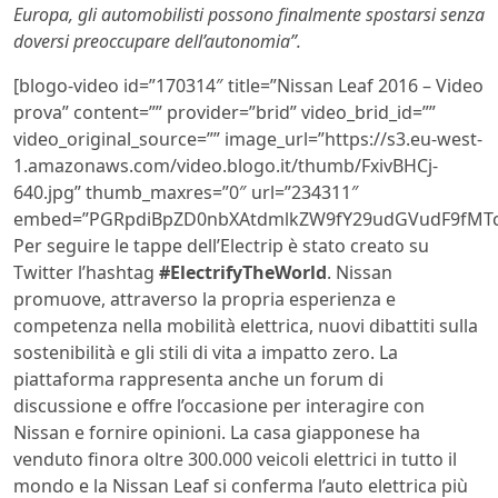
Europa, gli automobilisti possono finalmente spostarsi senza
doversi preoccupare dell’autonomia”.
[blogo-video id=”170314″ title=”Nissan Leaf 2016 – Video
prova” content=”” provider=”brid” video_brid_id=””
video_original_source=”” image_url=”https://s3.eu-west-
1.amazonaws.com/video.blogo.it/thumb/FxivBHCj-
640.jpg” thumb_maxres=”0″ url=”234311″
embed=”PGRpdiBpZD0nbXAtdmlkZW9fY29udGVudF9fMTc
Per seguire le tappe dell’Electrip è stato creato su
Twitter l’hashtag
#ElectrifyTheWorld
. Nissan
promuove, attraverso la propria esperienza e
competenza nella mobilità elettrica, nuovi dibattiti sulla
sostenibilità e gli stili di vita a impatto zero. La
piattaforma rappresenta anche un forum di
discussione e offre l’occasione per interagire con
Nissan e fornire opinioni. La casa giapponese ha
venduto finora oltre 300.000 veicoli elettrici in tutto il
mondo e la Nissan Leaf si conferma l’auto elettrica più