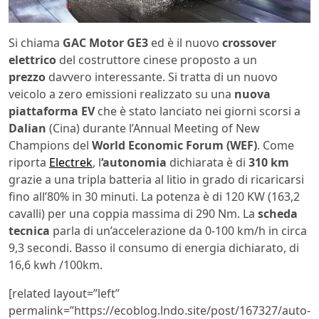
Si chiama
GAC Motor GE3
ed è il nuovo
crossover
elettrico
del costruttore cinese proposto a un
prezzo
davvero interessante. Si tratta di un nuovo
veicolo a zero emissioni realizzato su una
nuova
piattaforma EV
che è stato lanciato nei giorni scorsi a
Dalian
(Cina) durante l’Annual Meeting of New
Champions del
World Economic Forum (WEF)
. Come
riporta
Electrek
, l
‘autonomia
dichiarata è di
310 km
grazie a una tripla batteria al litio in grado di ricaricarsi
fino all’80% in 30 minuti. La potenza è di 120 KW (163,2
cavalli) per una coppia massima di 290 Nm. La
scheda
tecnica
parla di un’accelerazione da 0-100 km/h in circa
9,3 secondi. Basso il consumo di energia dichiarato, di
16,6 kwh /100km.
[related layout=”left”
permalink=”https://ecoblog.lndo.site/post/167327/auto-