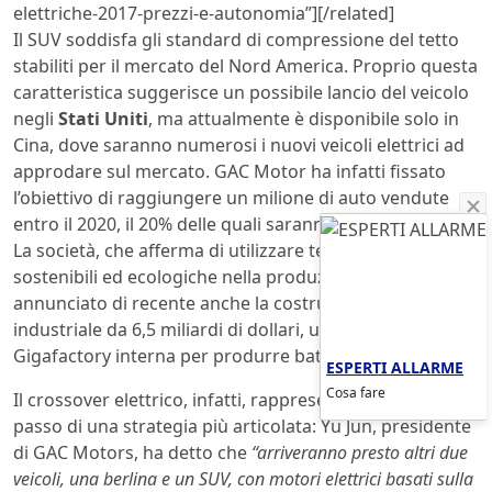
elettriche-2017-prezzi-e-autonomia”][/related]
Il SUV soddisfa gli standard di compressione del tetto
stabiliti per il mercato del Nord America. Proprio questa
caratteristica suggerisce un possibile lancio del veicolo
negli
Stati Uniti
, ma attualmente è disponibile solo in
Cina, dove saranno numerosi i nuovi veicoli elettrici ad
approdare sul mercato. GAC Motor ha infatti fissato
l’obiettivo di raggiungere un milione di auto vendute
entro il 2020, il 20% delle quali saranno auto elettriche.
La società, che afferma di utilizzare tecnologie
sostenibili ed ecologiche nella produzione di veicoli,ha
annunciato di recente anche la costruzione di un polo
industriale da 6,5 miliardi di dollari, una sorta di Tesla
Gigafactory interna per produrre batterie.
ESPERTI ALLARME
Cosa fare
Il crossover elettrico, infatti, rappresenta solo il primo
passo di una strategia più articolata: Yu Jun, presidente
di GAC Motors, ha detto che
“arriveranno presto altri due
veicoli, una berlina e un SUV, con motori elettrici basati sulla