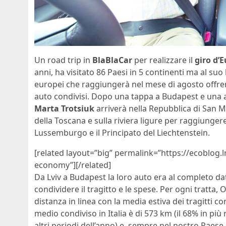
Un road trip in
BlaBlaCar
per realizzare il
giro d’
anni, ha visitato 86 Paesi in 5 continenti ma al su
europei che raggiungerà nel mese di agosto offrend
auto condivisi. Dopo una tappa a Budapest e una a T
Marta Trotsiuk
arriverà nella Repubblica di San Ma
della Toscana e sulla riviera ligure per raggiungere
Lussemburgo e il Principato del Liechtenstein.
[related layout=”big” permalink=”https://ecoblog
economy”][/related]
Da Lviv a Budapest la loro auto era al completo da
condividere il tragitto e le spese. Per ogni tratta,
distanza in linea con la media estiva dei tragitti con
medio condiviso in Italia è di 573 km (il 68% in più
altri periodi dell’anno) e, sempre nel nostro Paese, 