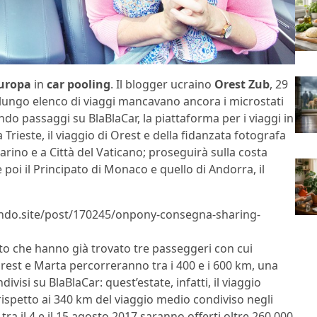
Europa
in
car pooling
. Il blogger ucraino
Orest Zub
, 29
o lungo elenco di viaggi mancavano ancora i microstati
o passaggi su BlaBlaCar, la piattaforma per i viaggi in
rieste, il viaggio di Orest e della fidanzata fotografa
rino e a Città del Vaticano; proseguirà sulla costa
 poi il Principato di Monaco e quello di Andorra, il
.lndo.site/post/170245/onpony-consegna-sharing-
to che hanno già trovato tre passeggeri con cui
 Orest e Marta percorreranno tra i 400 e i 600 km, una
divisi su BlaBlaCar: quest’estate, infatti, il viaggio
 rispetto ai 340 km del viaggio medio condiviso negli
tra il 4 e il 15 agosto 2017 saranno offerti oltre 260.000