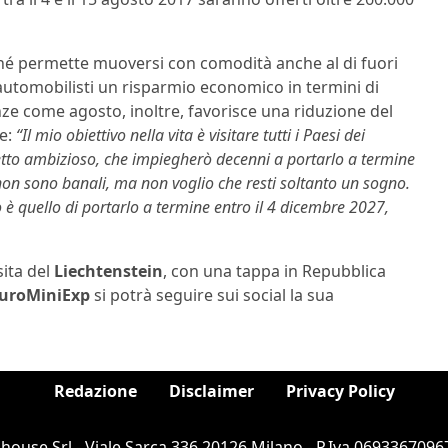
rché permette muoversi con comodità anche al di fuori
 automobilisti un risparmio economico in termini di
ze come agosto, inoltre, favorisce una riduzione del
e:
“Il mio obiettivo nella vita è visitare tutti i Paesi dei
etto ambizioso, che impiegherò decenni a portarlo a termine
non sono banali, ma non voglio che resti soltanto un sogno.
 è quello di portarlo a termine entro il 4 dicembre 2027,
sita del
Liechtenstein
, con una tappa in Repubblica
uroMiniExp
si potrà seguire sui social la sua
Redazione
Disclaimer
Privacy Policy
ouse Srl - Viale Sarca 336 20126 Milano - P.Iva 06933670967