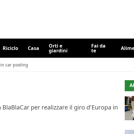
Orti e
Fai da
Riciclo
Casa
Alim
giardini
te
 in car pooling
A
 BlaBlaCar per realizzare il giro d'Europa in