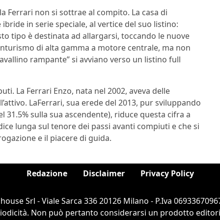
 Ferrari non si sottrae al compito. La casa di
ide in serie speciale, al vertice del suo listino:
to tipo è destinata ad allargarsi, toccando le nuove
ranturismo di alta gamma a motore centrale, ma non
“cavallino rampante” si avviano verso un listino full
uti. La Ferrari Enzo, nata nel 2002, aveva delle
l’attivo. LaFerrari, sua erede del 2013, pur sviluppando
l 31.5% sulla sua ascendente), riduce questa cifra a
dice lunga sul tenore dei passi avanti compiuti e che si
ogazione e il piacere di guida.
Redazione
Disclaimer
Privacy Policy
ouse Srl - Viale Sarca 336 20126 Milano - P.Iva 06933670967
dicità. Non può pertanto considerarsi un prodotto editorial