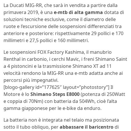
La Ducati MIG-RR, che sarà in vendita a partire dalla
primavera 2019, è una
e-mtb di alta gamma
dotata di
soluzioni tecniche esclusive, come il diametro delle
ruote e l’escursione delle sospensioni differenziati tra
anteriore e posteriore: rispettivamente 29 pollici e 170
millimetri e 27,5 pollici e 160 millimetri.
Le sospensioni FOX Factory Kashima, il manubrio
Renthal in carbonio, i cerchi Mavic, i freni Shimano Saint
a 4 pistoncini e la trasmissione Shimano XT ad 11
velocità rendono la MIG-RR una e-mtb adatta anche ai
percorsi più impegnativi.
[blogo-gallery id=”177625″ layout=”photostory”] Il
Motore è lo
Shimano Steps E8000
(potenza di 250Watt
e coppia di 70Nm) con batteria da 504Wh, cioè l’alta
gamma giapponese per le e-bike da enduro.
La batteria non è integrata nel telaio ma posizionata
sotto il tubo obliquo, per
abbassare il baricentro
di