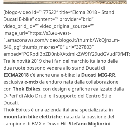
[blogo-video id=”177522″ title=”Eicma 2018 – Stand
Ducati E-bike” content=”” provider=”brid”
video_brid_id=”” video_original_source=””
image_url=”https://s3.eu-west-
1.amazonaws.com/video.blogo.it/thumb/WkQJnzLm-
640.jpg” thumb_maxres=”0″ url=”327803″
embed=”PGRpdiBpZD0nbXAtdmlkZW9fY29udGVudF9fMTc3
Tra le novità 2019 che i fan del marchio italiano delle
due ruote possono vedere allo stand Ducati di
EICMA2018
c’è anche una e-bike: la
Ducati MIG-RR
,
esclusiva
e-mtb
da enduro nata dalla collaborazione
con
Thok Ebikes
, con design e grafiche realizzate dalla
D-Perf di Aldo Drudi e il supporto del Centro Stile
Ducati.
Thok Ebikes è una azienda italiana specializzata in
mountain bike elettriche
, nata dalla passione del
campione di BMX e Down Hill
Stefano Migliorini
.