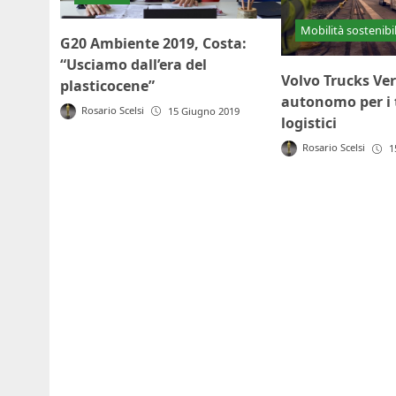
Mobilità sostenibi
G20 Ambiente 2019, Costa:
“Usciamo dall’era del
Volvo Trucks Ve
plasticocene”
autonomo per i 
Rosario Scelsi
15 Giugno 2019
logistici
Rosario Scelsi
1