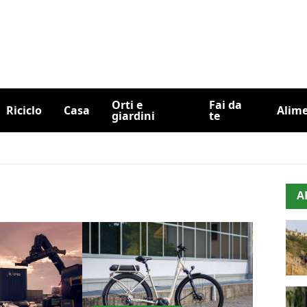
Orti e
Fai da
Riciclo
Casa
Alim
giardini
te
A