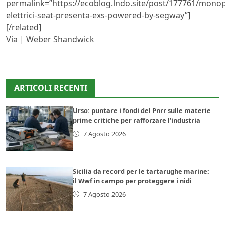
permalink=”https://ecoblog.lndo.site/post/177761/monopa
elettrici-seat-presenta-exs-powered-by-segway”]
[/related]
Via | Weber Shandwick
ARTICOLI RECENTI
Urso: puntare i fondi del Pnrr sulle materie
prime critiche per rafforzare l’industria
7 Agosto 2026
Sicilia da record per le tartarughe marine:
il Wwf in campo per proteggere i nidi
7 Agosto 2026