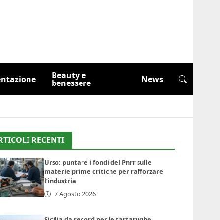
Beauty e
entazione
News
benessere
RTICOLI RECENTI
Urso: puntare i fondi del Pnrr sulle
materie prime critiche per rafforzare
l’industria
7 Agosto 2026
Sicilia da record per le tartarughe