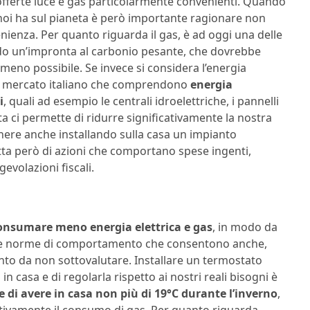
offerte luce e gas particolarmente convenienti. Quando
noi ha sul pianeta è però importante ragionare non
nienza. Per quanto riguarda il gas, è ad oggi una delle
do un’impronta al carbonio pesante, che dovrebbe
 meno possibile. Se invece si considera l’energia
 sul mercato italiano che comprendono
energia
i
, quali ad esempio le centrali idroelettriche, i pannelli
ta ci permette di ridurre significativamente la nostra
nere anche installando sulla casa un impianto
atta però di azioni che comportano spese ingenti,
evolazioni fiscali.
onsumare meno energia elettrica e gas
, in modo da
uone norme di comportamento che consentono anche,
ento da non sottovalutare. Installare un termostato
n casa e di regolarla rispetto ai nostri reali bisogni è
e di avere in casa non più di 19°C durante l’inverno
,
ativamente il consumo di gas. Per quanto riguarda