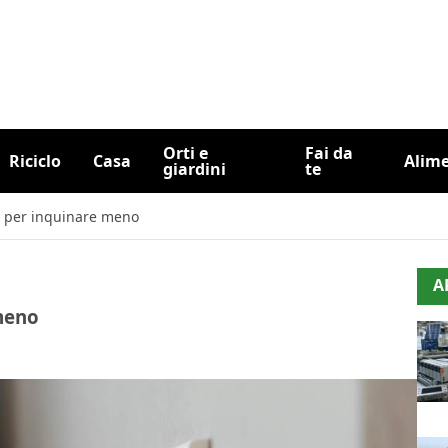
Orti e
Fai da
Riciclo
Casa
Alim
giardini
te
ia per inquinare meno
A
 meno