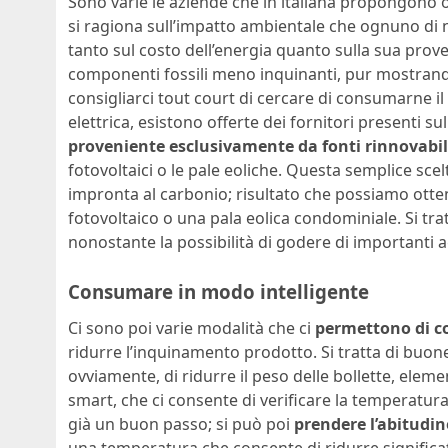
Sono varie le aziende che in italiana propongono 
si ragiona sull’impatto ambientale che ognuno di 
tanto sul costo dell’energia quanto sulla sua prove
componenti fossili meno inquinanti, pur mostran
consigliarci tout court di cercare di consumarne il
elettrica, esistono offerte dei fornitori presenti
proveniente esclusivamente da fonti rinnovabil
fotovoltaici o le pale eoliche. Questa semplice scel
impronta al carbonio; risultato che possiamo otte
fotovoltaico o una pala eolica condominiale. Si tr
nonostante la possibilità di godere di importanti ag
Consumare in modo intelligente
Ci sono poi varie modalità che ci
permettono di c
ridurre l’inquinamento prodotto. Si tratta di b
ovviamente, di ridurre il peso delle bollette, elem
smart, che ci consente di verificare la temperatura i
già un buon passo; si può poi
prendere l’abitudin
una temperatura che consente di ridurre signific