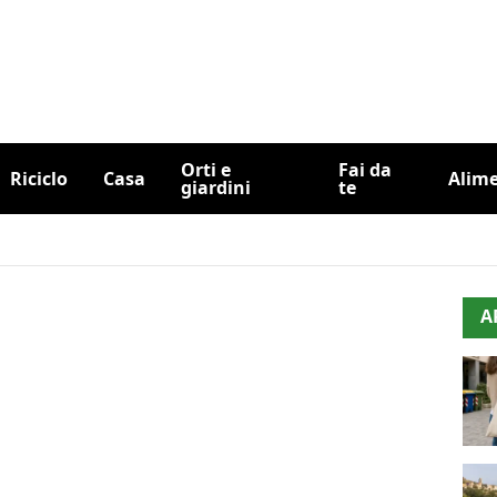
Orti e
Fai da
Riciclo
Casa
Alim
giardini
te
A