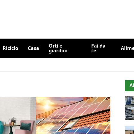
Orti e
Fai da
Riciclo
Casa
Alim
giardini
te
A