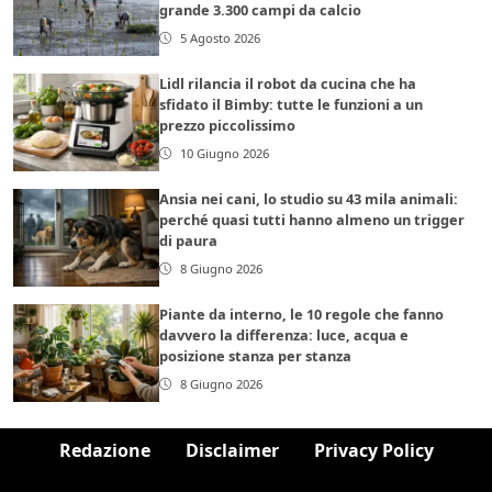
grande 3.300 campi da calcio
5 Agosto 2026
Lidl rilancia il robot da cucina che ha
sfidato il Bimby: tutte le funzioni a un
prezzo piccolissimo
10 Giugno 2026
Ansia nei cani, lo studio su 43 mila animali:
perché quasi tutti hanno almeno un trigger
di paura
8 Giugno 2026
Piante da interno, le 10 regole che fanno
davvero la differenza: luce, acqua e
posizione stanza per stanza
8 Giugno 2026
Redazione
Disclaimer
Privacy Policy