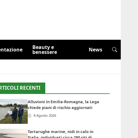
Beauty e
entazione
News
benessere
RTICOLI RECENTI
Alluvioni in Emilia-Romagna, la Lega
chiede piani di rischio aggiornati
8 Agosto 2026
Tartarughe marine, nidi in calo in
Italia: individuati circa 280 siti di