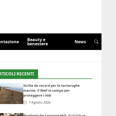
Beauty e
entazione
News
benessere
RTICOLI RECENTI
Sicilia da record per le tartarughe
marine: il Wwf in campo per
proteggere i nidi
7 Agosto 2026
Bioplastiche compostabili, il riciclo in