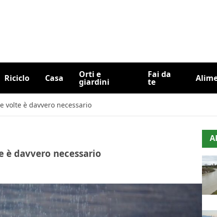
Orti e
Fai da
Riciclo
Casa
Alim
giardini
te
nte volte è davvero necessario
A
lte è davvero necessario