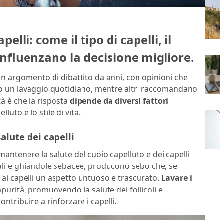
elli: come il tipo di capelli, il
a influenzano la decisione migliore.
un argomento di dibattito da anni, con opinioni che
o un lavaggio quotidiano, mentre altri raccomandano
tà è che la risposta
dipende da diversi fattori
lluto e lo stile di vita.
alute dei capelli
mantenere la salute del cuoio capelluto e dei capelli
iteliali e ghiandole sebacee, producono sebo che, se
 ai capelli un aspetto untuoso e trascurato.
Lavare i
urità, promuovendo la salute dei follicoli e
ntribuire a rinforzare i capelli.