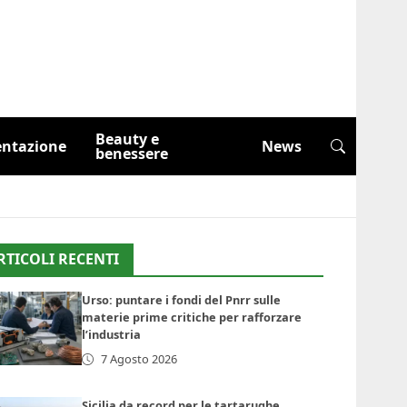
Beauty e
entazione
News
benessere
RTICOLI RECENTI
Urso: puntare i fondi del Pnrr sulle
materie prime critiche per rafforzare
l’industria
7 Agosto 2026
Sicilia da record per le tartarughe