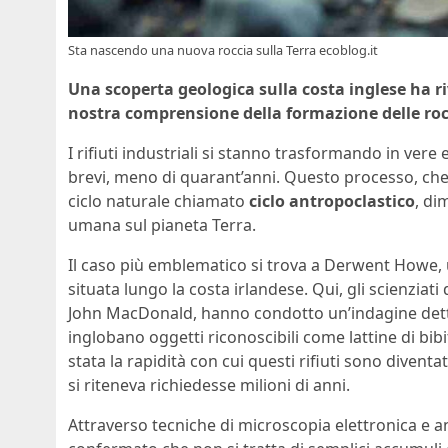
Sta nascendo una nuova roccia sulla Terra ecoblog.it
Una scoperta geologica sulla costa inglese ha 
nostra comprensione della formazione delle roc
I rifiuti industriali si stanno trasformando in ve
brevi, meno di quarant’anni. Questo processo, che
ciclo naturale chiamato
ciclo antropoclastico
, di
umana sul pianeta Terra.
Il caso più emblematico si trova a Derwent Howe, un
situata lungo la costa irlandese. Qui, gli scienzia
John MacDonald, hanno condotto un’indagine dettagl
inglobano oggetti riconoscibili come lattine di bi
stata la rapidità con cui questi rifiuti sono diventa
si riteneva richiedesse milioni di anni.
Attraverso tecniche di microscopia elettronica e a