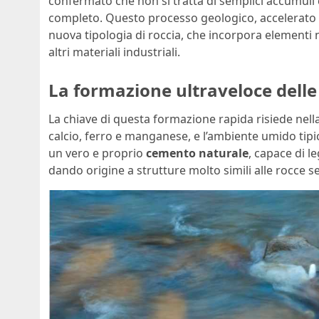
confermato che non si tratta di semplici accumul
completo. Questo processo geologico, accelerato 
nuova tipologia di roccia, che incorpora elementi
altri materiali industriali.
La formazione ultraveloce delle
La chiave di questa formazione rapida risiede nella 
calcio, ferro e manganese, e l’ambiente umido tip
un vero e proprio
cemento naturale
, capace di l
dando origine a strutture molto simili alle rocce s