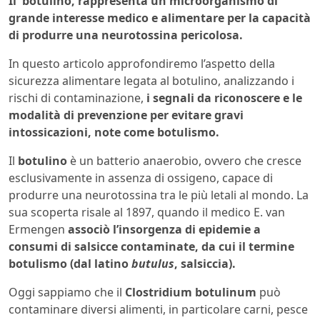
Il botulino, rappresenta un microorganismo di
grande interesse medico e alimentare per la capacità
di produrre una neurotossina pericolosa.
In questo articolo approfondiremo l’aspetto della
sicurezza alimentare legata al botulino, analizzando i
rischi di contaminazione,
i segnali da riconoscere e le
modalità di prevenzione per evitare gravi
intossicazioni, note come botulismo.
Il
botulino
è un batterio anaerobio, ovvero che cresce
esclusivamente in assenza di ossigeno, capace di
produrre una neurotossina tra le più letali al mondo. La
sua scoperta risale al 1897, quando il medico E. van
Ermengen
associò l’insorgenza di epidemie a
consumi di salsicce contaminate, da cui il termine
botulismo (dal latino
butulus
, salsiccia).
Oggi sappiamo che il
Clostridium botulinum
può
contaminare diversi alimenti, in particolare carni, pesce