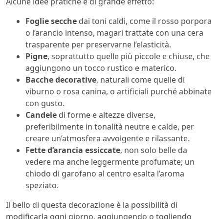
Alcune idee pratiche e di grande effetto:
Foglie secche
dai toni caldi, come il rosso porpora
o l’arancio intenso, magari trattate con una cera
trasparente per preservarne l’elasticità.
Pigne
, soprattutto quelle più piccole e chiuse, che
aggiungono un tocco rustico e materico.
Bacche decorative
, naturali come quelle di
viburno o rosa canina, o artificiali purché abbinate
con gusto.
Candele
di forme e altezze diverse,
preferibilmente in tonalità neutre e calde, per
creare un’atmosfera avvolgente e rilassante.
Fette d’arancia essiccate
, non solo belle da
vedere ma anche leggermente profumate; un
chiodo di garofano al centro esalta l’aroma
speziato.
Il bello di questa decorazione è la possibilità di
modificarla ogni giorno, aggiungendo o togliendo