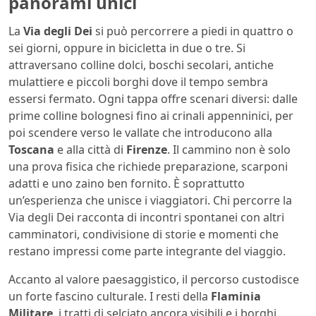
panorami unici
La
Via degli Dei
si può percorrere a piedi in quattro o
sei giorni, oppure in bicicletta in due o tre. Si
attraversano colline dolci, boschi secolari, antiche
mulattiere e piccoli borghi dove il tempo sembra
essersi fermato. Ogni tappa offre scenari diversi: dalle
prime colline bolognesi fino ai crinali appenninici, per
poi scendere verso le vallate che introducono alla
Toscana
e alla città di
Firenze
. Il cammino non è solo
una prova fisica che richiede preparazione, scarponi
adatti e uno zaino ben fornito. È soprattutto
un’esperienza che unisce i viaggiatori. Chi percorre la
Via degli Dei racconta di incontri spontanei con altri
camminatori, condivisione di storie e momenti che
restano impressi come parte integrante del viaggio.
Accanto al valore paesaggistico, il percorso custodisce
un forte fascino culturale. I resti della
Flaminia
Militare
, i tratti di selciato ancora visibili e i borghi