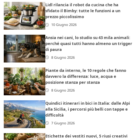
Lidl rilancia il robot da cucina che ha
sfidato il Bimby: tutte le funzioni a un
prezzo piccolissimo
10 Giugno 2026
Ansia nei cani, lo studio su 43 mila animali:
perché quasi tutti hanno almeno un trigger
di paura
8 Giugno 2026
Piante da interno, le 10 regole che fanno
davvero la differenza: luce, acqua e
posizione stanza per stanza
8 Giugno 2026
Quindici itinerari in bici in Italia: dalle Alpi
alla Sicilia, i percorsi più belli con tappe e
difficoltà
7 Giugno 2026
Etichette dei vestiti nuovi, 5 riusi creativi